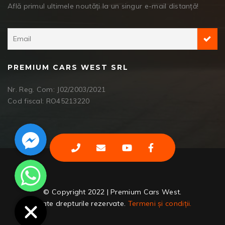
Află primul ultimele noutăți la un singur e-mail distanță!
PREMIUM CARS WEST SRL
Nr. Reg. Com: J02/2003/2021
Cod fiscal: RO45213220
Facebook Messenger
WhatsApp
© Copyright 2022 | Premium Cars West.
Toate drepturile rezervate.
Termeni și condiții.