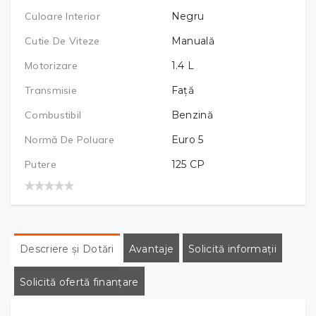
Culoare Interior
Negru
Cutie De Viteze
Manuală
Motorizare
1.4
L
Transmisie
Față
Combustibil
Benzină
Normă De Poluare
Euro 5
Putere
125
CP
Descriere și Dotări
Avantaje
Solicită informații
Solicită ofertă finanțare