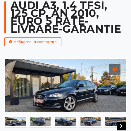
AUDI A3, 1.4 TFSI,
125 CP, AN 2010,
EURO 5 RATE-
LIVRARE-GARANTIE
Adăugare la comparare