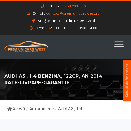
Telefon:
0758 233 699
E-mail:
contact@premiumcarswest.ro
Str. Ștefan Tenetchi, Nr. 36, Arad
Orar:
L-V
: 9:00-18:00 |
S
: 9:00-14:00
Soluții de finanțare
AUDI A3 , 1.4 BENZINA, 122CP, AN 2014
RATE-LIVRARE-GARANTIE
Acasă
Autoturisme
/
/
AUDI A3 , 1.4...