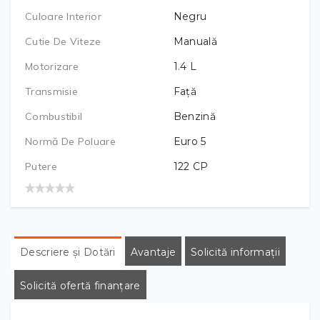
Culoare Interior
Negru
Cutie De Viteze
Manuală
Motorizare
1.4
L
Transmisie
Față
Combustibil
Benzină
Normă De Poluare
Euro 5
Putere
122
CP
Descriere și Dotări
Avantaje
Solicită informații
Solicită ofertă finanțare