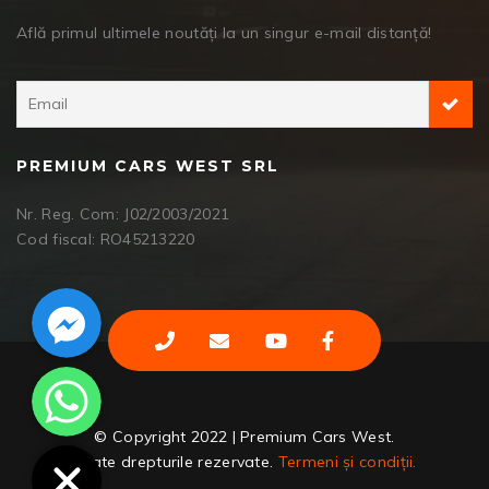
Află primul ultimele noutăți la un singur e-mail distanță!
PREMIUM CARS WEST SRL
Nr. Reg. Com: J02/2003/2021
Cod fiscal: RO45213220
Facebook Messenger
WhatsApp
© Copyright 2022 | Premium Cars West.
Toate drepturile rezervate.
Termeni și condiții.